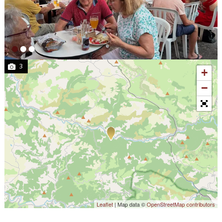
3
+
−
Leaflet
| Map data ©
OpenStreetMap contributors