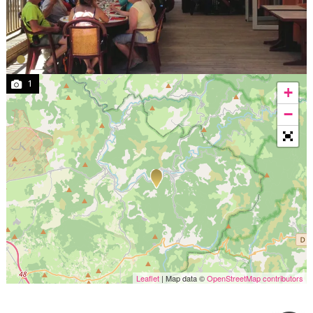
1
+
−
Leaflet
| Map data ©
OpenStreetMap contributors