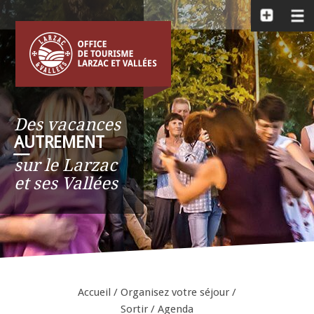
Des vacances
AUTREMENT
__
sur le Larzac
et ses Vallées
Accueil
/
Organisez votre séjour
/
Sortir
/
Agenda