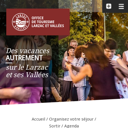
Des vacances
AUTREMENT
__
sur le Larzac
et ses Vallées
Accueil
/
Organisez votre séjour
/
Sortir
/
Agenda