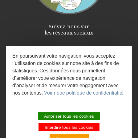
Suivez-nous sur
les réseaux sociaux
!
En poursuivant votre navigation, vous acceptez
l’utilisation de cookies sur notre site à des fins de
statistiques. Ces données nous permettent
d’améliorer votre expérience de navigation,
d’analyser et de mesurer votre engagement avec
nos contenus.
Voir notre politique de confidentialité
ESPACE PRO / PRESSE
INSCRIVEZ-VOUS À LA NEWSLETTER
Autoriser tous les cookies
ET À L'AGENDA DES ANIMATIONS
Interdire tous les cookies
SITE DE LA COMMUNAUTÉ DE
COMMUNES LARZAC ET VALLÉES