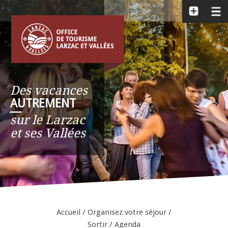
Des vacances
AUTREMENT
__
sur le Larzac
et ses Vallées
Accueil
/
Organisez votre séjour
/
Sortir
/
Agenda