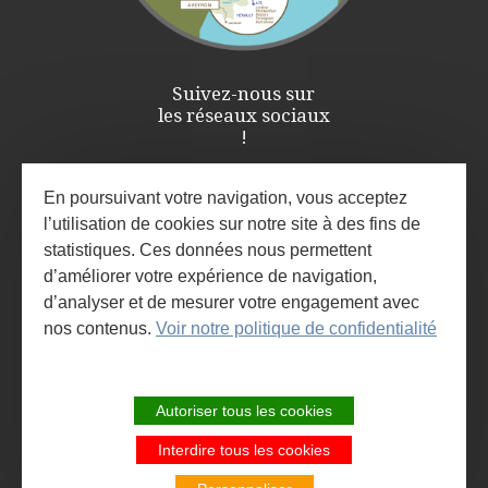
Suivez-nous sur
les réseaux sociaux
!
En poursuivant votre navigation, vous acceptez
l’utilisation de cookies sur notre site à des fins de
statistiques. Ces données nous permettent
d’améliorer votre expérience de navigation,
d’analyser et de mesurer votre engagement avec
nos contenus.
Voir notre politique de confidentialité
ESPACE PRO / PRESSE
INSCRIVEZ-VOUS À LA NEWSLETTER
Autoriser tous les cookies
ET À L'AGENDA DES ANIMATIONS
Interdire tous les cookies
SITE DE LA COMMUNAUTÉ DE
COMMUNES LARZAC ET VALLÉES